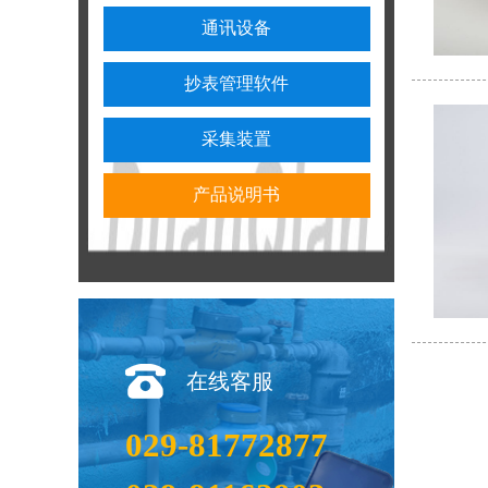
通讯设备
抄表管理软件
采集装置
产品说明书
在线客服
029-81772877