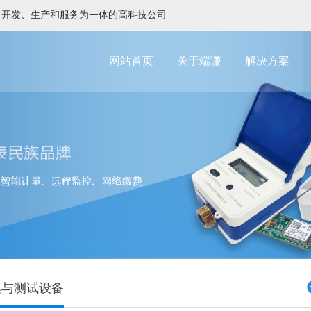
、开发、生产和服务为一体的高科技公司
网站首页
关于端谦
解决方案
集与测试设备