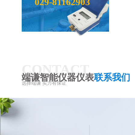
029-81162903
CONTACT
端谦智能仪器仪表
联系我们
选择端谦 实力有保证