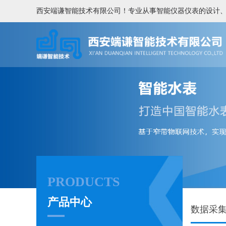
西安端谦智能技术有限公司！专业从事智能仪器仪表的设计
PRODUCTS
产品中心
数据采