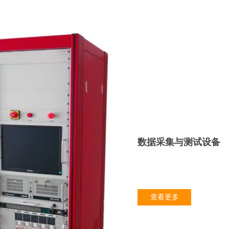
数据采集与测试设备
查看更多